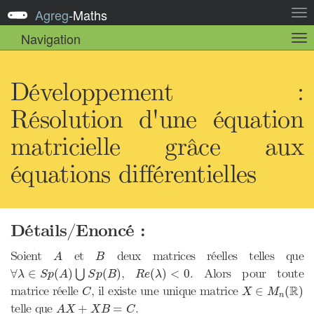
Agreg
-
Maths
Act
la
Navigation
Act
nav
la
sou
nav
Développement :
Résolution d'une équation
matricielle grâce aux
équations différentielles
Détails/Enoncé :
A
B
Soient
et
deux matrices réelles telles que
A
B
∀
λ
∈
S
p
(
A
)
⋃
S
p
(
B
)
R
e
(
λ
)
<
0
,
. Alors pour toute
∀
∈
(
)
(
)
(
)
<
0
⋃
λ
S
p
A
S
p
B
R
e
λ
X
∈
M
n
(
R
)
C
R
matrice réelle
, il existe une unique matrice
∈
(
)
C
X
M
n
A
X
+
X
B
=
C
telle que
.
+
=
A
X
X
B
C