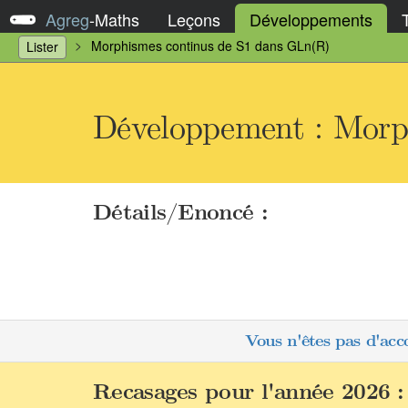
Agreg
-
Maths
Leçons
Développements
Morphismes continus de S1 dans GLn(R)
Lister
Développement : Morp
Détails/Enoncé :
Vous n'êtes pas d'acc
Recasages pour l'année 2026 :