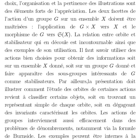
choix, l’organisation et la pertinence des illustrations sont
des éléments forts de l’appréciation. Les deux facettes de
G
X
l’action d’un groupe
sur un ensemble
doivent être
G
X
G
×
X
X
maîtrisées : l’application de
vers
et le
×
G
X
X
S
(
X
)
G
morphisme de
vers
. La relation entre orbite et
(
)
G
S
X
stabilisateur qui en découle est incontournable ainsi que
des exemples de son utilisation. Il faut savoir utiliser des
actions bien choisies pour obtenir des informations soit
X
G
sur un ensemble
donné, soit sur un groupe
donné et
X
G
G
faire apparaître des sous-groupes intéressants de
G
comme stabilisateurs. Par ailleurs,la présentation doit
illustrer comment l’étude des orbites de certaines actions
revient à classifier certains objets, soit en trouvant un
représentant simple de chaque orbite, soit en dégageant
des invariants caractérisant les orbites. Les actions de
groupes interviennent aussi efficacement dans des
problèmes de dénombrements, notamment via la formule
de Burnside. Les exemples peuvent être internes à la