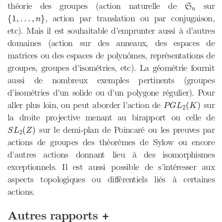
S
n
théorie des groupes (action naturelle de
sur
S
n
{
1
,
…
,
n
}
, action par translation ou par conjugaison,
{
1
,
…
,
}
n
etc). Mais il est souhaitable d’emprunter aussi à d’autres
domaines (action sur des anneaux, des espaces de
matrices ou des espaces de polynômes, représentations de
groupes, groupes d’isométries, etc). La géométrie fournit
aussi de nombreux exemples pertinents (groupes
d’isométries d’un solide ou d’un polygone régulier). Pour
P
G
L
2
(
K
)
aller plus loin, on peut aborder l’action de
sur
(
)
P
G
L
K
2
la droite projective menant au birapport ou celle de
S
L
2
(
Z
)
sur le demi-plan de Poincaré ou les preuves par
(
)
S
L
Z
2
actions de groupes des théorèmes de Sylow ou encore
d’autres actions donnant lieu à des isomorphismes
exceptionnels. Il est aussi possible de s’intéresser aux
aspects topologiques ou différentiels liés à certaines
actions.
+
Autres rapports