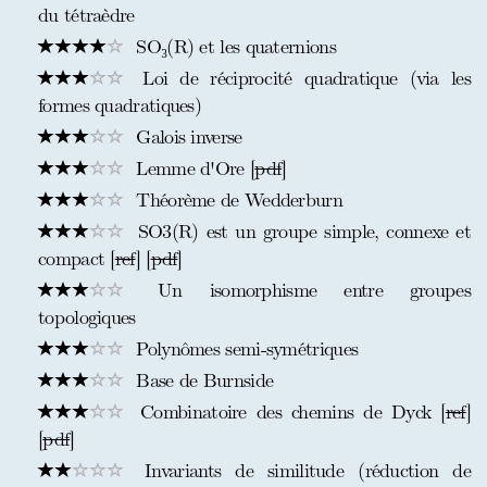
du tétraèdre
SO₃(R) et les quaternions
Loi de réciprocité quadratique (via les
formes quadratiques)
Galois inverse
Lemme d'Ore [
pdf
]
Théorème de Wedderburn
SO3(R) est un groupe simple, connexe et
compact [
ref
] [
pdf
]
Un isomorphisme entre groupes
topologiques
Polynômes semi-symétriques
Base de Burnside
Combinatoire des chemins de Dyck [
ref
]
[
pdf
]
Invariants de similitude (réduction de