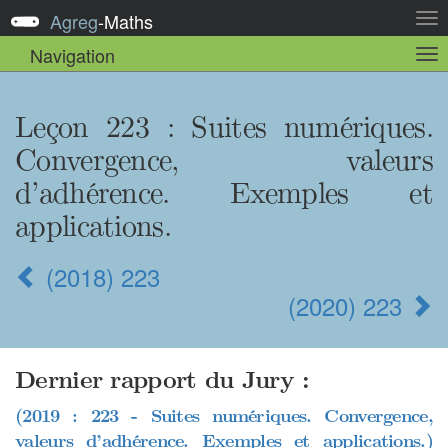
Agreg
-
Maths
Act
la
Navigation
Act
nav
la
sou
nav
Leçon 223 : Suites numériques.
Convergence, valeurs
d’adhérence. Exemples et
applications.
(2018) 223
(2020) 223
Dernier rapport du Jury :
(2019 : 223 - Suites numériques. Convergence,
valeurs d’adhérence. Exemples et applications.)