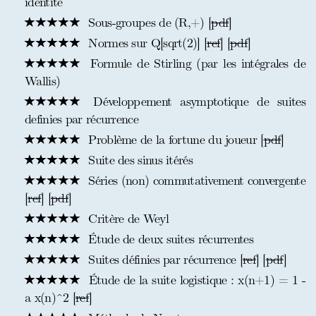
identité
Sous-groupes de (R,+) [
pdf
]
Normes sur Q[sqrt(2)] [
ref
] [
pdf
]
Formule de Stirling (par les intégrales de
Wallis)
Développement asymptotique de suites
definies par récurrence
Problème de la fortune du joueur [
pdf
]
Suite des sinus itérés
Séries (non) commutativement convergente
[
ref
] [
pdf
]
Critère de Weyl
Étude de deux suites récurrentes
Suites définies par récurrence [
ref
] [
pdf
]
Étude de la suite logistique : x(n+1) = 1 -
a x(n)^2 [
ref
]