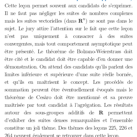
Cette leçon permet souvent aux candidats de s’exprimer.
Il ne faut pas négliger les suites de nombres complexes
R
n
mais les suites vectorielles (dans
R
) ne sont pas dans le
n
sujet. Le jury attire l’attention sur le fait que cette leçon
n’est pas uniquement à consacrer à des suites
convergentes, mais tout comportement asymptotique peut
être présenté. Le théorème de Bolzano-Weierstrass doit
être cité et le candidat doit être capable d’en donner une
démonstration. On attend des candidats qu’ils parlent des
limites inférieure et supérieure d’une suite réelle bornée,
et qu’ils en maîtrisent le concept. Les procédés de
sommation peuvent être éventuellement évoqués mais le
théorème de Cesàro doit être mentionné et sa preuve
maîtrisée par tout candidat à l’agrégation. Les résultats
R
autour des sous-groupes additifs de
R
permettent
d’exhiber des suites denses remarquables et l’ensemble
constitue un joli thème. Des thèmes des leçons 225, 226 et
264 peuvent également se retrouver dans cette leçon.