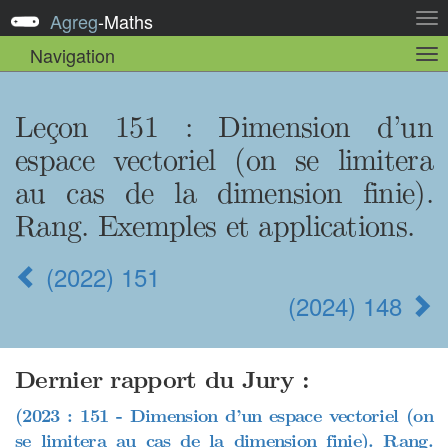
Agreg
-
Maths
Act
la
Navigation
Act
nav
la
sou
nav
Leçon 151
: Dimension d’un
espace vectoriel (on se limitera
au cas de la dimension finie).
Rang. Exemples et applications.
(2022) 151
(2024) 148
Dernier rapport du Jury :
(2023 : 151 - Dimension d’un espace vectoriel (on
se limitera au cas de la dimension finie). Rang.