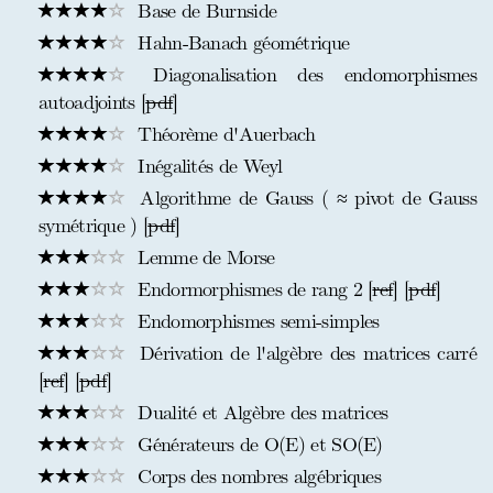
Base de Burnside
Hahn-Banach géométrique
Diagonalisation des endomorphismes
autoadjoints [
pdf
]
Théorème d'Auerbach
Inégalités de Weyl
Algorithme de Gauss ( ≈ pivot de Gauss
symétrique ) [
pdf
]
Lemme de Morse
Endormorphismes de rang 2 [
ref
] [
pdf
]
Endomorphismes semi-simples
Dérivation de l'algèbre des matrices carré
[
ref
] [
pdf
]
Dualité et Algèbre des matrices
Générateurs de O(E) et SO(E)
Corps des nombres algébriques