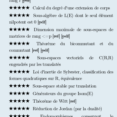
rang r [
pdf
]
Calcul du degré d'une extension de corps
Sous-algèbre de L(E) dont le seul élément
nilpotent est 0 [
pdf
]
Dimension maximale de sous-espaces de
matrices de rang <=p [
ref
] [
pdf
]
Théorème du bicommutant et du
commutant [
ref
] [
pdf
]
Sous-espaces vectoriels de C(R,R)
engendrés par les translatés
Loi d'inertie de Sylvester, classification des
formes quadratiques sur R, équivalence
Sous-espace stable par translation
Générateurs du groupe Isom(E)
Théorème de Witt [
ref
]
Réduction de Jordan (par la dualité)
Endomorphismes conservant le