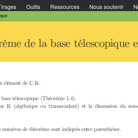
Tirages
Outils
Ressources
Nous soutenir
No
ique
me de la base télescopique e
un élément de L\K.
a base télescopique (Théorème 1.4).
 sur K (algébrique ou transcendant) et la dimension du so
es numéros de théorème sont indiqués entre parenthèses.