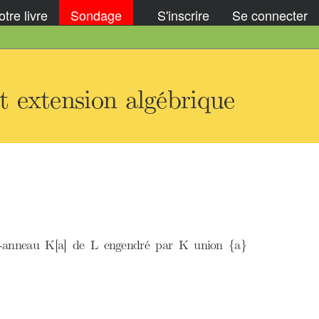
tre livre
Sondage
S'inscrire
Se connecter
t extension algébrique
us-anneau K[a] de L engendré par K union {a}