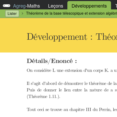
Agreg
-
Maths
Leçons
Développements
Théorème de la base télescopique et extension algébr
Lister
Développement : Théorè
Détails/Enoncé :
On considère L une extension d'un corps K. a 
Il s'agit d'abord de démontrer le théorème de l
Puis de donner le lien entre la nature de a
(Théorème 1.11.).
Tout ceci se trouve au chapitre III du Perrin, l