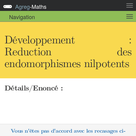
Agreg
-
Maths
Act
la
Navigation
Act
nav
la
sou
nav
Développement :
Reduction des
endomorphismes nilpotents
Détails/Enoncé :
Vous n'êtes pas d'accord avec les recasages ci-