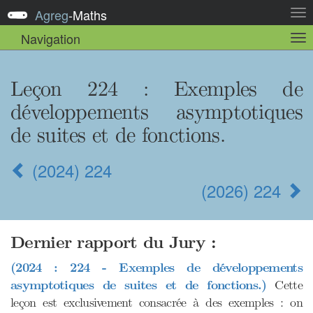
Agreg
-
Maths
Act
la
Navigation
Act
nav
la
sou
nav
Leçon 224
: Exemples de
développements asymptotiques
de suites et de fonctions.
(2024) 224
(2026) 224
Dernier rapport du Jury :
(2024 : 224 - Exemples de développements
asymptotiques de suites et de fonctions.)
Cette
leçon est exclusivement consacrée à des exemples : on