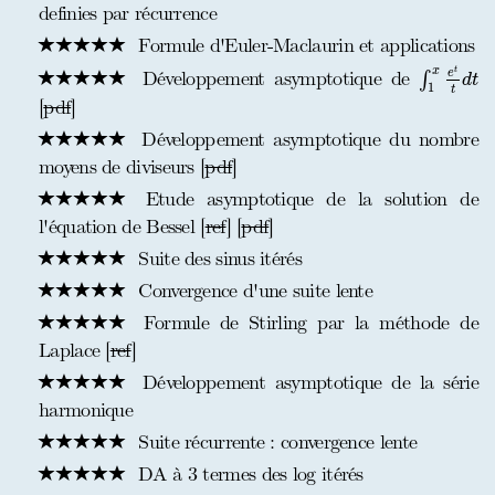
definies par récurrence
Formule d'Euler-Maclaurin et applications
∫
1
x
e
t
t
d
t
x
t
Développement asymptotique de
e
∫
d
t
1
t
[
pdf
]
Développement asymptotique du nombre
moyens de diviseurs [
pdf
]
Etude asymptotique de la solution de
l'équation de Bessel [
ref
] [
pdf
]
Suite des sinus itérés
Convergence d'une suite lente
Formule de Stirling par la méthode de
Laplace [
ref
]
Développement asymptotique de la série
harmonique
Suite récurrente : convergence lente
DA à 3 termes des log itérés