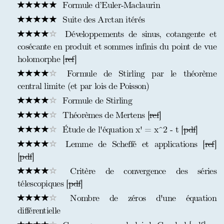
Formule d’Euler-Maclaurin
Suite des Arctan itérés
Développements de sinus, cotangente et
cosécante en produit et sommes infinis du point de vue
holomorphe [
ref
]
Formule de Stirling par le théorème
central limite (et par lois de Poisson)
Formule de Stirling
Théorèmes de Mertens [
ref
]
Étude de l'équation x' = x^2 - t [
pdf
]
Lemme de Scheffé et applications [
ref
]
[
pdf
]
Critère de convergence des séries
télescopiques [
pdf
]
Nombre de zéros d'une équation
différentielle