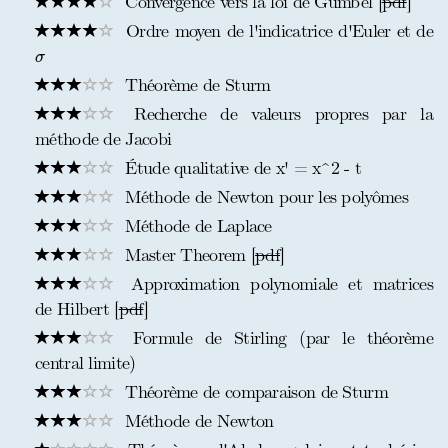
Convergence vers la loi de Gumbel [
pdf
]
Ordre moyen de l'indicatrice d'Euler et de
σ
σ
Théorème de Sturm
Recherche de valeurs propres par la
méthode de Jacobi
Étude qualitative de x' = x^2 - t
Méthode de Newton pour les polyômes
Méthode de Laplace
Master Theorem [
pdf
]
Approximation polynomiale et matrices
de Hilbert [
pdf
]
Formule de Stirling (par le théorème
central limite)
Théorème de comparaison de Sturm
Méthode de Newton