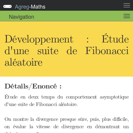
Agreg
-
Maths
Act
la
Navigation
Act
nav
la
sou
nav
Développement : Étude
d'une suite de Fibonacci
aléatoire
Détails/Enoncé :
Étude en deux temps du comportement asymptotique
d'une suite de Fibonacci aléatoire.
On montre la divergence presque sûre, puis, plus difficile,
on évalue la vitesse de divergence en démontrant un