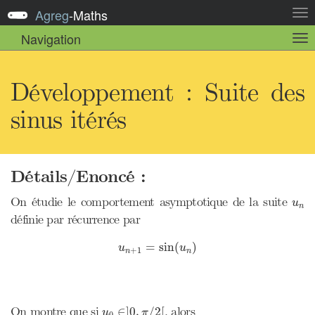
Agreg
-
Maths
Act
la
Navigation
Act
nav
la
sou
nav
Développement : Suite des
sinus itérés
Détails/Enoncé :
u
n
On étudie le comportement asymptotique de la suite
u
n
définie par récurrence par
u
n
+
1
=
sin
(
u
n
)
=
sin
(
)
u
u
+
1
n
n
u
0
∈
]
0
,
π
/
2
[
On montre que si
, alors
∈
]
0
,
/
2
[
u
π
0