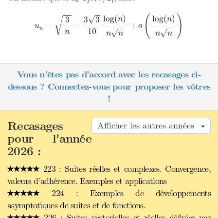
u
n
=
3
n
−
3
3
10
log
(
n
)
n
n
+
o
(
log
(
n
)
n
n
)
(
)
log
(
)
log
(
)
√
3
3
3
n
n
√
=
−
+
u
o
n
10
n
√
√
n
n
n
n
Vous n'êtes pas d'accord avec les recasages ci-
dessous ? Connectez-vous pour proposer les vôtres
!
Recasages
Afficher les autres années
pour l'année
2026 :
223 : Suites réelles et complexes. Convergence,
valeurs d’adhérence. Exemples et applications
224 : Exemples de développements
asymptotiques de suites et de fonctions.
226 : Suites vectorielles et réelles définies par