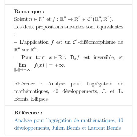
Remarque :
f
:
R
n
→
R
n
∈
C
2
(
R
n
,
R
n
)
n
∈
N
∗
2
∗
N
R
R
R
R
Soient
et
.
n
n
n
n
∈
:
→
∈
(
,
)
C
n
f
Les deux propositions suivantes sont équivalentes
:
C
1
f
1
-- L'application
est un
-difféomorphisme de
C
f
R
n
R
n
R
R
sur
.
n
n
x
∈
R
n
D
x
f
R
-- Pour tout
,
est inversible, et
n
∈
D
x
f
x
lim
‖
x
‖
→
+
∞
‖
f
(
x
)
‖
=
+
∞
.
lim
∥
(
)
∥
=
+
∞
f
x
∥
∥
→
+
∞
x
Référence : Analyse pour l'agrégation de
mathématiques, 40 développements, J. et L.
Bernis, Ellipses
Référence :
Analyse pour l'agrégation de mathématiques, 40
développements, Julien Bernis et Laurent Bernis