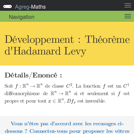
Agreg
-
Maths
Act
la
Navigation
Act
nav
la
sou
nav
Développement : Théorème
d'Hadamard Levy
Détails/Enoncé :
C
2
C
1
f
:
R
n
→
R
n
f
R
R
2
1
Soit
de classe
. La fonction
est un
n
n
:
→
f
C
f
C
R
n
→
R
n
f
R
R
difféomorphisme de
si et seulement si
est
n
n
→
f
x
∈
R
n
D
f
x
R
propre et pour tout
,
est inversible.
n
∈
x
D
f
x
Vous n'êtes pas d'accord avec les recasages ci-
dessous ? Connectez-vous pour proposer les vôtres