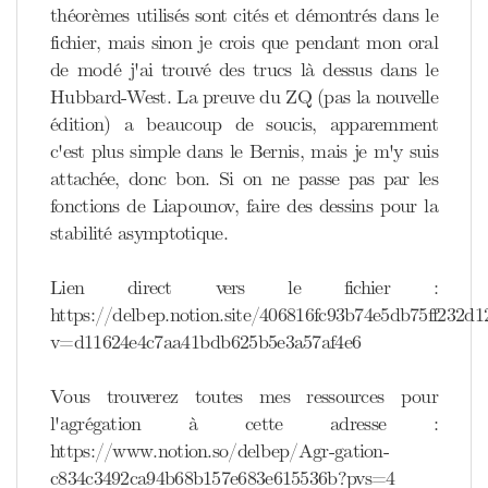
théorèmes utilisés sont cités et démontrés dans le
fichier, mais sinon je crois que pendant mon oral
de modé j'ai trouvé des trucs là dessus dans le
Hubbard-West. La preuve du ZQ (pas la nouvelle
édition) a beaucoup de soucis, apparemment
c'est plus simple dans le Bernis, mais je m'y suis
attachée, donc bon. Si on ne passe pas par les
fonctions de Liapounov, faire des dessins pour la
stabilité asymptotique.
Lien direct vers le fichier :
https://delbep.notion.site/406816fc93b74e5db75ff232d1
v=d11624e4c7aa41bdb625b5e3a57af4e6
Vous trouverez toutes mes ressources pour
l'agrégation à cette adresse :
https://www.notion.so/delbep/Agr-gation-
c834c3492ca94b68b157e683e615536b?pvs=4