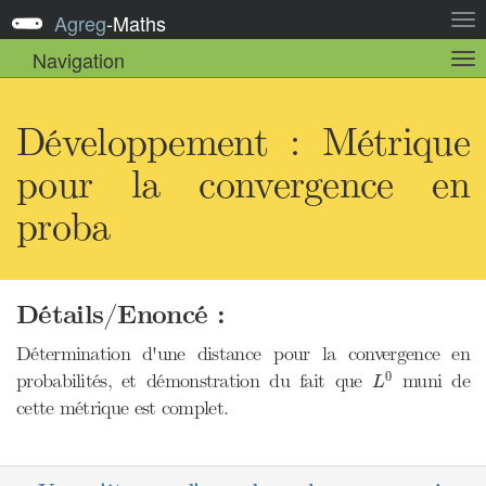
Agreg
-
Maths
Act
la
Navigation
Act
nav
la
sou
nav
Développement : Métrique
pour la convergence en
proba
Détails/Enoncé :
Détermination d'une distance pour la convergence en
L
0
0
probabilités, et démonstration du fait que
muni de
L
cette métrique est complet.