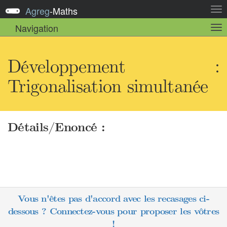
Agreg
-
Maths
Act
la
Navigation
Act
nav
la
sou
nav
Développement :
Trigonalisation simultanée
Détails/Enoncé :
Vous n'êtes pas d'accord avec les recasages ci-
dessous ? Connectez-vous pour proposer les vôtres
!