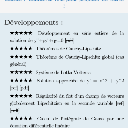
!
Développements :
Développement en série entière de la
solution de y''+py'+qy=0 [
pdf
]
Théorèmes de Cauchy-Lipschitz
Théorème de Cauchy-Lipschitz global (cas
général)
Système de Lotka Volterra
Solution approchée de y' = x^2 + y^2
[
ref
] [
pdf
]
Régularité du flot d'un champ de vecteurs
globalement Lipschitzien en la seconde variable [
ref
]
[
pdf
]
Calcul de l'intégrale de Gauss par une
équation différentielle linéaire