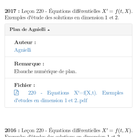
X
′
=
f
(
t
,
X
)
′
2017 :
Leçon 220 - Équations différentielles
.
=
(
,
)
X
f
t
X
1
2
Exemples d'étude des solutions en dimension
et
.
1
2
Plan de Agnielli
Auteur :
Agnielli
Remarque :
Ebauche numérique de plan.
Fichier :
220 - Equations X'=f(X,t). Exemples
d'etudes en dimension 1 et 2..pdf
X
′
=
f
(
t
,
X
)
′
2016 :
Leçon 220 - Équations différentielles
.
=
(
,
)
X
f
t
X
1
2
Exemples d'études des solutions en dimension
et
.
1
2