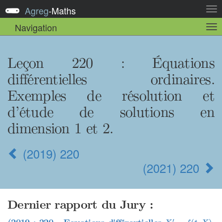
Agreg
-
Maths
Act
la
Navigation
Act
nav
la
sou
nav
Leçon 220 : Équations
différentielles ordinaires.
Exemples de résolution et
d’étude de solutions en
dimension 1 et 2.
(2019) 220
(2021) 220
Dernier rapport du Jury :
X
′
=
f
(
t
,
X
)
′