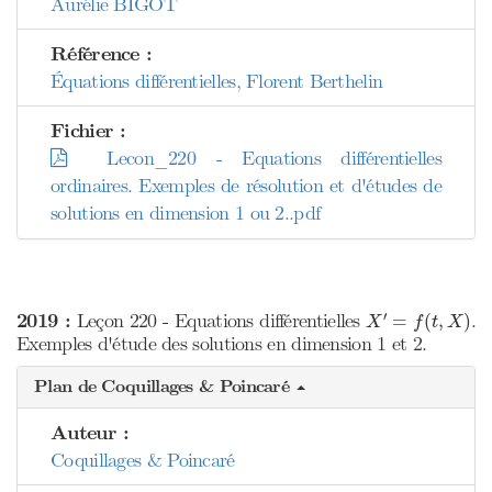
Aurélie BIGOT
Référence :
Équations différentielles, Florent Berthelin
Fichier :
Lecon_220 - Equations différentielles
ordinaires. Exemples de résolution et d'études de
solutions en dimension 1 ou 2..pdf
X
′
=
f
(
t
,
X
)
′
2019 :
Leçon 220 - Equations différentielles
.
=
(
,
)
X
f
t
X
Exemples d'étude des solutions en dimension 1 et 2.
Plan de Coquillages & Poincaré
Auteur :
Coquillages & Poincaré