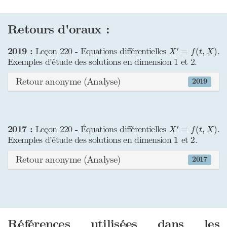
Retours d'oraux :
X
′
=
f
(
t
,
X
)
′
2019 :
Leçon 220 - Equations différentielles
.
=
(
,
)
X
f
t
X
Exemples d'étude des solutions en dimension 1 et 2.
Retour anonyme (Analyse)
2019
X
′
=
f
(
t
,
X
)
′
2017 :
Leçon 220 - Équations différentielles
.
=
(
,
)
X
f
t
X
1
2
Exemples d'étude des solutions en dimension
et
.
1
2
Retour anonyme (Analyse)
2017
Références utilisées dans les