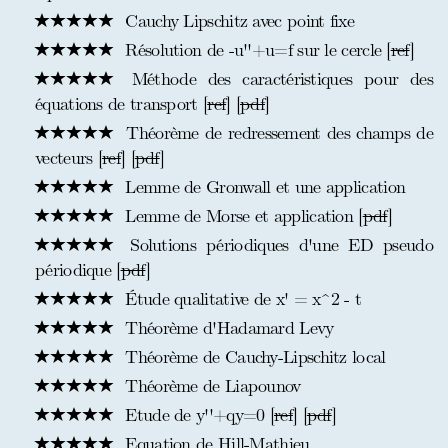
Cauchy Lipschitz avec point fixe
Résolution de -u''+u=f sur le cercle [
ref
]
Méthode des caractéristiques pour des
équations de transport [
ref
] [
pdf
]
Théorème de redressement des champs de
vecteurs [
ref
] [
pdf
]
Lemme de Gronwall et une application
Lemme de Morse et application [
pdf
]
Solutions périodiques d'une ED pseudo
périodique [
pdf
]
Étude qualitative de x' = x^2 - t
Théorème d'Hadamard Levy
Théorème de Cauchy-Lipschitz local
Théorème de Liapounov
Etude de y''+qy=0 [
ref
] [
pdf
]
Equation de Hill-Mathieu