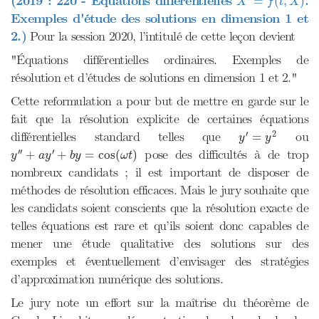
(2019 : 220 - Equations différentielles
.
=
(
,
)
X
f
t
X
Exemples d'étude des solutions en dimension 1 et
2.)
Pour la session 2020, l’intitulé de cette leçon devient
"Équations différentielles ordinaires. Exemples de
résolution et d’études de solutions en dimension 1 et 2."
Cette reformulation a pour but de mettre en garde sur le
fait que la résolution explicite de certaines équations
y
′
=
y
2
′
2
différentielles standard telles que
ou
=
y
y
y
″
+
a
y
′
+
b
y
=
cos
(
ω
t
)
′′
′
pose des difficultés à de trop
+
+
=
cos
(
)
y
a
y
b
y
ω
t
nombreux candidats ; il est important de disposer de
méthodes de résolution efficaces. Mais le jury souhaite que
les candidats soient conscients que la résolution exacte de
telles équations est rare et qu’ils soient donc capables de
mener une étude qualitative des solutions sur des
exemples et éventuellement d’envisager des stratégies
d’approximation numérique des solutions.
Le jury note un effort sur la maîtrise du théorème de