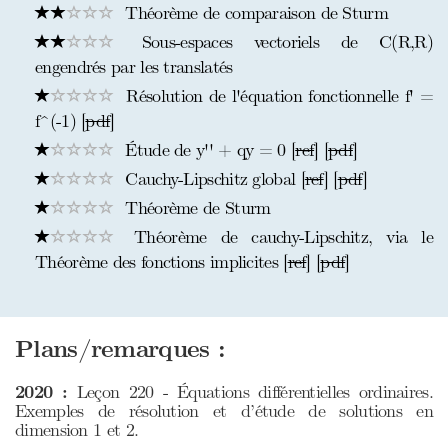
Théorème de comparaison de Sturm
Sous-espaces vectoriels de C(R,R)
engendrés par les translatés
Résolution de l'équation fonctionnelle f' =
f^(-1) [
pdf
]
Étude de y'' + qy = 0 [
ref
] [
pdf
]
Cauchy-Lipschitz global [
ref
] [
pdf
]
Théorème de Sturm
Théorème de cauchy-Lipschitz, via le
Théorème des fonctions implicites [
ref
] [
pdf
]
Plans/remarques :
2020 :
Leçon 220 - Équations différentielles ordinaires.
Exemples de résolution et d’étude de solutions en
dimension 1 et 2.