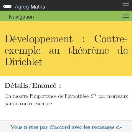
Agreg
-
Maths
Act
la
Navigation
Act
nav
la
sou
nav
Développement : Contre-
exemple au théorème de
Dirichlet
Détails/Enoncé :
C
1
1
On montre l'importance de l'hypothèse
par morceaux
C
par un contre-exemple
Vous n'êtes pas d'accord avec les recasages ci-