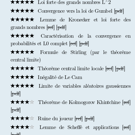
Loi forte des grands nombres L^2
Convergence vers la loi de Gumbel [
pdf
]
Lemme de Kronecker et loi forte des
grands nombres [
ref
] [
pdf
]
Caractérisation de la convergence en
probabilités et L0 complet [
ref
] [
pdf
]
Formule de Stirling (par le théorème
central limite)
Théorème central limite locale [
ref
] [
pdf
]
Inégalité de Le Cam
Limite de variables aléatoires gaussiennes
[
pdf
]
Théorème de Kolmogorov Khintchine [
ref
]
[
pdf
]
Ruine du joueur [
ref
] [
pdf
]
Lemme de Scheffé et applications [
ref
]
[
pdf
]