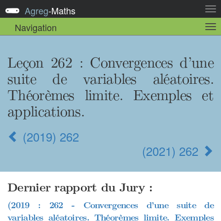
Agreg
-
Maths
Act
la
Navigation
Act
nav
la
sou
nav
Leçon 262 : Convergences d’une
suite de variables aléatoires.
Théorèmes limite. Exemples et
applications.
(2019) 262
(2021) 262
Dernier rapport du Jury :
(2019 : 262 - Convergences d’une suite de
variables aléatoires. Théorèmes limite. Exemples