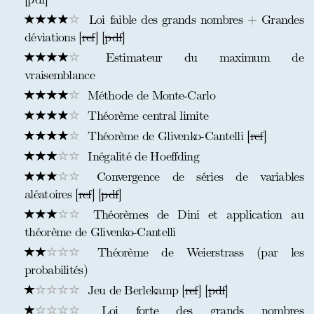
Loi faible des grands nombres + Grandes
déviations [
ref
] [
pdf
]
Estimateur du maximum de
vraisemblance
Méthode de Monte-Carlo
Théorème central limite
Théorème de Glivenko-Cantelli [
ref
]
Inégalité de Hoeffding
Convergence de séries de variables
aléatoires [
ref
] [
pdf
]
Théorèmes de Dini et application au
théorème de Glivenko-Cantelli
Théorème de Weierstrass (par les
probabilités)
Jeu de Berlekamp [
ref
] [
pdf
]
Loi forte des grands nombres