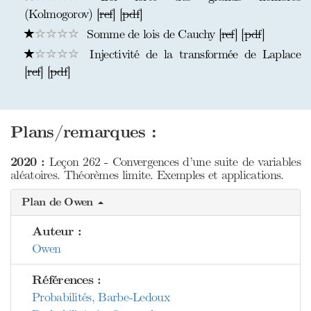
(Kolmogorov) [
ref
] [
pdf
]
Somme de lois de Cauchy [
ref
] [
pdf
]
Injectivité de la transformée de Laplace
[
ref
] [
pdf
]
Plans/remarques :
2020 :
Leçon 262 - Convergences d’une suite de variables
aléatoires. Théorèmes limite. Exemples et applications.
Plan de Owen
Auteur :
Owen
Références :
Probabilités, Barbe-Ledoux