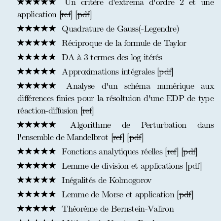
Un critère d'extrema d'ordre 2 et une
application [
ref
] [
pdf
]
Quadrature de Gauss(-Legendre)
Réciproque de la formule de Taylor
DA à 3 termes des log itérés
Approximations intégrales [
pdf
]
Analyse d'un schéma numérique aux
différences finies pour la résoltuion d'une EDP de type
réaction-diffusion [
ref
]
Algorithme de Perturbation dans
l'ensemble de Mandelbrot [
ref
] [
pdf
]
Fonctions analytiques réelles [
ref
] [
pdf
]
Lemme de division et applications [
pdf
]
Inégalités de Kolmogorov
Lemme de Morse et application [
pdf
]
Théorème de Bernstein-Valiron