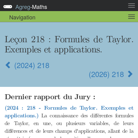
Agreg
-
Maths
Act
la
Navigation
Act
nav
la
sou
nav
Leçon 218
: Formules de Taylor.
Exemples et applications.
(2024) 218
(2026) 218
Dernier rapport du Jury :
(2024 : 218 - Formules de Taylor. Exemples et
applications.)
La connaissance des différentes formules
de Taylor, en une, ou plusieurs variables, de leurs
différences et de leurs champs d'applications, allant de la