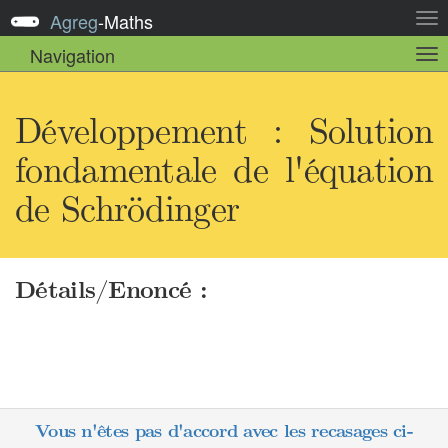
Agreg
-
Maths
Act
la
Navigation
Act
nav
la
sou
nav
Développement : Solution
fondamentale de l'équation
de Schrödinger
Détails/Enoncé :
Vous n'êtes pas d'accord avec les recasages ci-