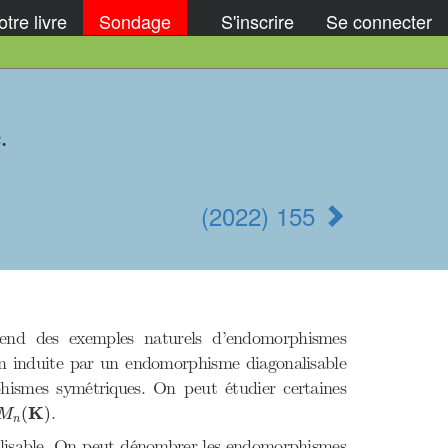
tre livre
Sondage
S'inscrire
Se connecter
.
(2022) 155
end des exemples naturels d’endomorphismes
tion induite par un endomorphisme diagonalisable
phismes symétriques. On peut étudier certaines
M
n
(
K
)
K
.
(
)
M
n
nalisable. On peut dénombrer les endomorphismes