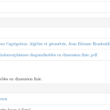
r l'agrégation: Algèbre et géométrie, Jean Etienne Rombaldi
omorphismes diagonalisables en dimension finie..pdf
les en dimension finie.
eroz
ette leçon à l'oral.