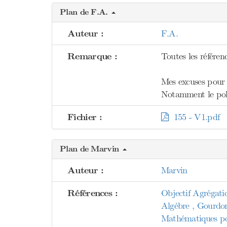
Plan de F.A.
Auteur :
F.A.
Remarque :
Toutes les référenc
Mes excuses pour l'
Notamment le poly
Fichier :
155 - V1.pdf
Plan de Marvin
Auteur :
Marvin
Références :
Objectif Agrégati
Algèbre , Gourdo
Mathématiques pou