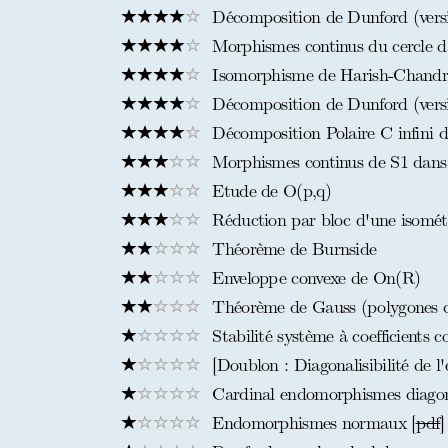
Décomposition de Dunford (versi
Morphismes continus du cercle 
Isomorphisme de Harish-Chandr
Décomposition de Dunford (versi
Décomposition Polaire C infini 
Morphismes continus de S1 dans
Etude de O(p,q)
Réduction par bloc d'une isométr
Théorème de Burnside
Enveloppe convexe de On(R)
Théorème de Gauss (polygones co
Stabilité système à coefficients c
[Doublon : Diagonalisibilité de l'
Cardinal endomorphismes diagona
Endomorphismes normaux [
pdf
]