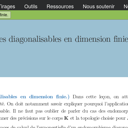
Tirages
Outils
Ressources
Nous soutenir
No
inie.
 diagonalisables en dimension finie
sables en dimension finie.)
Dans cette leçon, on att
ilité. On doit notamment savoir expliquer pourquoi l’applica
isable. Il ne faut pas oublier de parler du cas des endomor
K
nner des précisions sur le corps
K
et la topologie choisie pour
icaces de calcul de l’exponentielle d’un endomorphisme diago