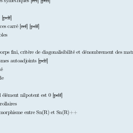
s symétriques [
ref
] [
pdf
]
] [
pdf
]
es carré [
ref
] [
pdf
]
bles
rps fini, critère de diagonalisibilité et dénombrement des matr
mes autoadjoints [
pdf
]
té
de
 élément nilpotent est 0 [
pdf
]
ollaires
omorphisme entre Sn(R) et Sn(R)++