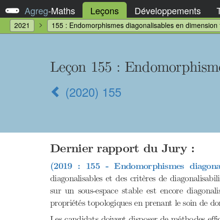
Agreg
-
Maths
Leçons
Développements
2021
155 : Endomorphismes diagonalisables en dimension f
Leçon 155
: Endomorphismes
(2020) 155
Dernier rapport du Jury :
(2019 : 155 - Endomorphismes diagonali
diagonalisables et des critères de diagonalisab
sur un sous-espace stable est encore diagonal
propriétés topologiques en prenant le soin de do
Les candidats doivent disposer de méthodes eff