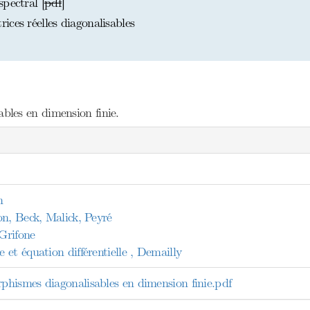
pectral [
pdf
]
ces réelles diagonalisables
les en dimension finie.
n
on, Beck, Malick, Peyré
 Grifone
et équation différentielle , Demailly
ismes diagonalisables en dimension finie.pdf