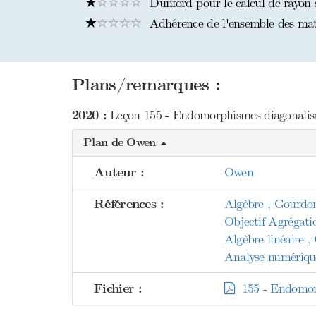
Dunford pour le calcul de rayon s
Adhérence de l'ensemble des matri
Plans/remarques :
2020 :
Leçon 155 - Endomorphismes diagonalisab
Plan de Owen
Auteur :
Owen
Références :
Algèbre , Gourdo
Objectif Agrégati
Algèbre linéaire ,
Analyse numérique 
Fichier :
155 - Endomorph