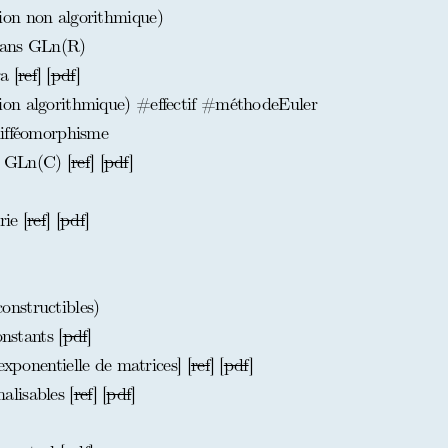
on non algorithmique)
dans GLn(R)
a [
ref
] [
pdf
]
on algorithmique) #effectif #méthodeEuler
difféomorphisme
 GLn(C) [
ref
] [
pdf
]
ie [
ref
] [
pdf
]
nstructibles)
onstants [
pdf
]
exponentielle de matrices] [
ref
] [
pdf
]
lisables [
ref
] [
pdf
]