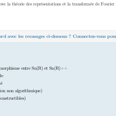
 avec la théorie des représentations et la transformée de Fourier 
ord avec les recasages ci-dessous ? Connectez-vous pour
omorphisme entre Sn(R) et Sn(R)++
de
té
on non algorithmique)
nstructibles)