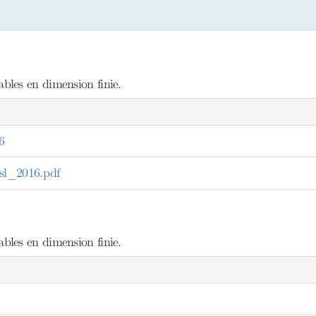
les en dimension finie.
6
l_2016.pdf
les en dimension finie.