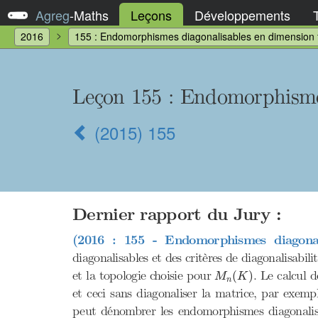
Agreg
-
Maths
Leçons
Développements
2016
155 : Endomorphismes diagonalisables en dimension f
Leçon 155
: Endomorphismes
(2015) 155
Dernier rapport du Jury :
(2016 : 155 - Endomorphismes diagonali
diagonalisables et des critères de diagonalisabil
M
n
(
K
)
et la topologie choisie pour
. Le calcul 
(
)
M
K
n
et ceci sans diagonaliser la matrice, par exempl
peut dénombrer les endomorphismes diagonalisabl