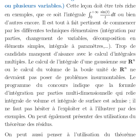
ou plusieurs variables.)
Cette leçon doit être très riche
∫
0
+
∞
sin
(
t
)
t
d
t
sin
(
)
+
∞
t
en exemples, que ce soit l’intégrale
ou bien
∫
d
t
0
t
d’autres encore. Il est tout à fait pertinent de commencer
par les différentes techniques élémentaires (intégration par
parties, changement de variables, décomposition en
éléments simples, intégrale à paramètres,...). Trop de
candidats manquent d’aisance avec le calcul d’intégrales
R
n
multiples. Le calcul de l’intégrale d’une gaussienne sur
R
n
R
n
ou le calcul du volume de la boule unité de
R
ne
n
devraient pas poser de problèmes insurmontables. Le
programme du concours indique que la formule
d’intégration par parties multi-dimensionnelle qui relie
intégrale de volume et intégrale de surface est admise ; il
ne faut pas hésiter à l’exploiter et à l’illustrer par des
exemples. On peut également présenter des utilisations du
théorème des résidus.
On peut aussi penser à l’utilisation du théorème