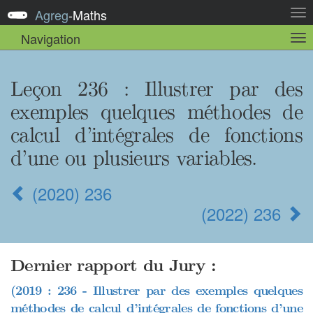
Agreg
-
Maths
Act
la
Navigation
Act
nav
la
sou
nav
Leçon 236
: Illustrer par des
exemples quelques méthodes de
calcul d’intégrales de fonctions
d’une ou plusieurs variables.
(2020) 236
(2022) 236
Dernier rapport du Jury :
(2019 : 236 - Illustrer par des exemples quelques
méthodes de calcul d’intégrales de fonctions d’une