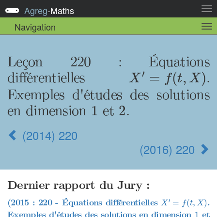
Agreg
-
Maths
Act
la
Navigation
Act
nav
la
sou
nav
Leçon 220 : Équations
X
′
=
f
(
t
,
X
)
′
différentielles
.
=
(
,
)
X
f
t
X
Exemples d'études des solutions
1
2
en dimension
et
.
1
2
(2014) 220
(2016) 220
Dernier rapport du Jury :
X
′
=
f
(
t
,
X
)
′
(2015 : 220 - Équations différentielles
.
=
(
,
)
X
f
t
X
1
Exemples d'études des solutions en dimension
et
1