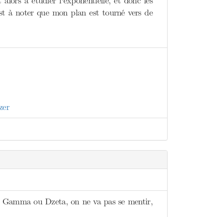
lors à étudier l'exponentielle, et donc les
 est à noter que mon plan est tourné vers de
zer
bon, Gamma ou Dzeta, on ne va pas se mentir,