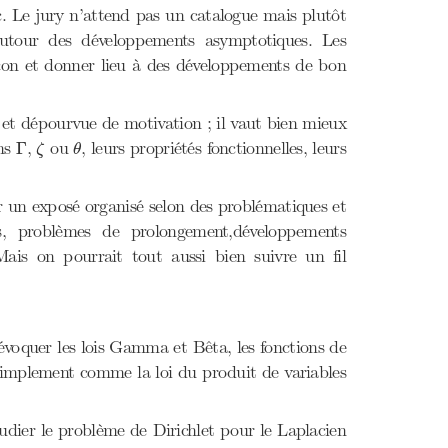
etc. Le jury n’attend pas un catalogue mais plutôt
 autour des développements asymptotiques. Les
eçon et donner lieu à des développements de bon
e et dépourvue de motivation ; il vaut bien mieux
Γ
ζ
θ
ons
,
ou
, leurs propriétés fonctionnelles, leurs
Γ
ζ
θ
ir un exposé organisé selon des problématiques et
s, problèmes de prolongement,développements
Mais on pourrait tout aussi bien suivre un fil
évoquer les lois Gamma et Bêta, les fonctions de
 simplement comme la loi du produit de variables
udier le problème de Dirichlet pour le Laplacien