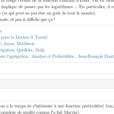
il rouge l'étude de la fonction Gamma d'Euler. On en vient a
 implique de passer par les logarithmes ... En particulier, il
e (ce qui peut ne pas être au goût de tout le monde).
ante, et pas si difficile que ça !
n
pour la Licence 3, Tauvel
e, Amar, Mathéron
égation, Queffelec, Zuily
r l'agrégation : Analyse et Probabilités , Jean-François Dant
si on a le temps de s'intéresser à une fonction particulière( 
 complexe de qualité comme l'a fait Marvin).