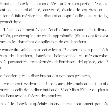
es équations fonctionnelles associées ou formules particulières, 
lications en probabilité, convexité, études de courbes, ou
tout à fait mériter une discussion approfondie dans cette l
 géométrique.
e. Il faut absolument éviter l’écueil d’une taxonomie fastidieus
fouillés, par exemple une étude approfondie (d’une) des foncti
es et les domaines d’application de ces fonctions.
 de construire valablement cette leçon. Par exemple,on peut bât
éries de fonctions, fonctions holomorphes et méromorphe
ales à paramètres, transformées deFourierou deLaplace, etc. 
 :
ζ
la fonction
et la distribution des nombres premiers,
ζ
ion erreur sont évidemment incontournables maison peut aussi 
ntrée et celle de la distribution de Von Mises-Fisher ou plus
ses liens avec la théorie des nombres,...
les où les fonctions spéciales interviennent notamment pour ét