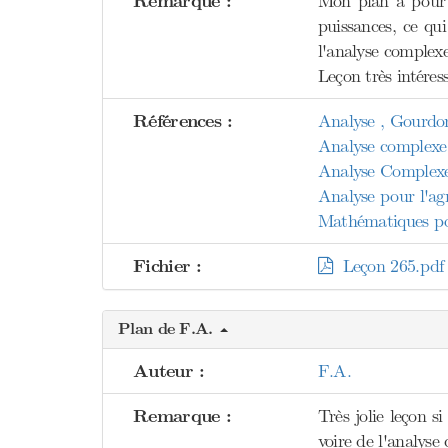
Remarque :
Mon plan a pour f
puissances, ce qui
l'analyse complex
Leçon très intéress
Références :
Analyse , Gourdo
Analyse complexe 
Analyse Complex
Analyse pour l'agr
Mathématiques pou
Fichier :
Leçon 265.pdf
Plan de F.A.
Auteur :
F.A.
Remarque :
Très jolie leçon 
voire de l'analyse