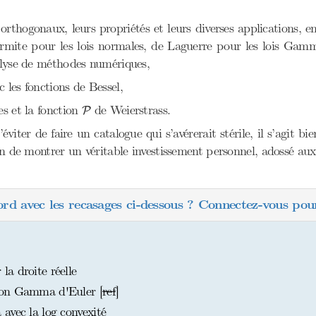
 orthogonaux, leurs propriétés et leurs diverses applications, 
mite pour les lois normales, de Laguerre pour les lois Gamma,
nalyse de méthodes numériques,
 les fonctions de Bessel,
P
es et la fonction
de Weierstrass.
P
viter de faire un catalogue qui s’avérerait stérile, il s’agit bie
ion de montrer un véritable investissement personnel, adossé au
ord avec les recasages ci-dessous ? Connectez-vous pour
a droite réelle
ion Gamma d'Euler [
ref
]
avec la log convexité