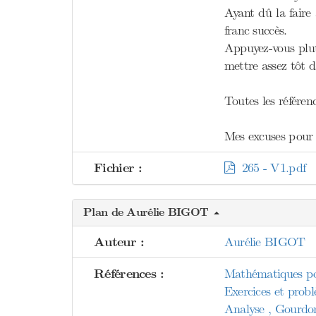
Ayant dû la faire
franc succès.
Appuyez-vous plut
mettre assez tôt d
Toutes les référenc
Mes excuses pour l'
Fichier :
265 - V1.pdf
Plan de Aurélie BIGOT
Auteur :
Aurélie BIGOT
Références :
Mathématiques pou
Exercices et prob
Analyse , Gourdo