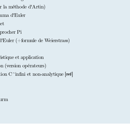
 la méthode d'Artin)
mma d'Euler
et
procher Pi
Euler (+formule de Weierstrass)
istique et application
on (version opérateurs)
ion C^infini et non-analytique [
ref
]
turm