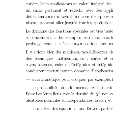
entière, leurs applications au calcul intégral, l
un choix pertinent et réfléchi, avec des app
déterminations du logarithme complexe peuvent 
niveau, pouvant aller jusqu’à leur interprétation
Le domaine des fonctions spéciales est très vast
se concentrer sur des exemples restreints, mais 
prolongements, leur étude asymptotique aux born
Il y a donc bien des manières, très différentes,
des techniques mathématiques : suites et s
asymptotiques, calculs d’intégrales et intégr
conducteur motivé par un domaine d’application
— en arithmétique pour évoquer, par exemple, 
— en probabilités où la loi normale et la fonct
χ
2
2
Bessel et leurs liens avec la densité du
non ce
χ
ζ
aléatoires normales et indépendantes, la loi
et 
ζ
— en analyse des équations aux dérivées partiel