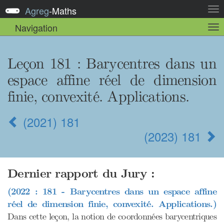
Agreg
-
Maths
Act
la
Navigation
Act
nav
la
sou
nav
Leçon 181
: Barycentres dans un
espace affine réel de dimension
finie, convexité. Applications.
(2021) 181
(2023) 181
Dernier rapport du Jury :
(2022 : 181 - Barycentres dans un espace affine
réel de dimension finie, convexité. Applications.)
Dans cette leçon, la notion de coordonnées barycentriques