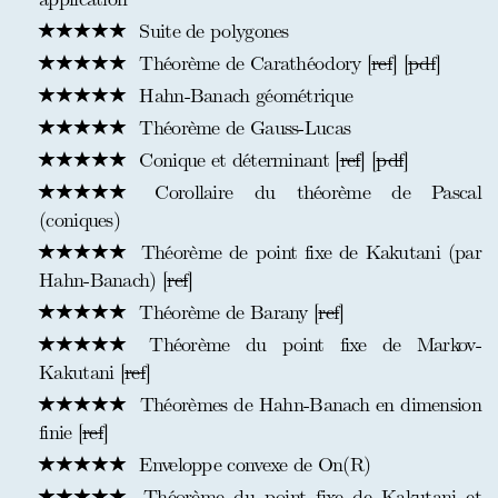
Suite de polygones
Théorème de Carathéodory [
ref
] [
pdf
]
Hahn-Banach géométrique
Théorème de Gauss-Lucas
Conique et déterminant [
ref
] [
pdf
]
Corollaire du théorème de Pascal
(coniques)
Théorème de point fixe de Kakutani (par
Hahn-Banach) [
ref
]
Théorème de Barany [
ref
]
Théorème du point fixe de Markov-
Kakutani [
ref
]
Théorèmes de Hahn-Banach en dimension
finie [
ref
]
Enveloppe convexe de On(R)
Théorème du point fixe de Kakutani et