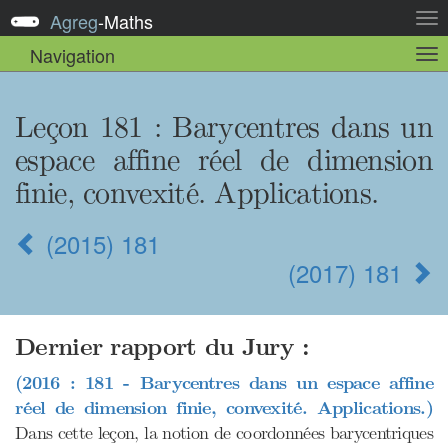
Agreg
-
Maths
Act
la
Navigation
Act
nav
la
sou
nav
Leçon 181 : Barycentres dans un
espace affine réel de dimension
finie, convexité. Applications.
(2015) 181
(2017) 181
Dernier rapport du Jury :
(2016 : 181 - Barycentres dans un espace affine
réel de dimension finie, convexité. Applications.)
Dans cette leçon, la notion de coordonnées barycentriques