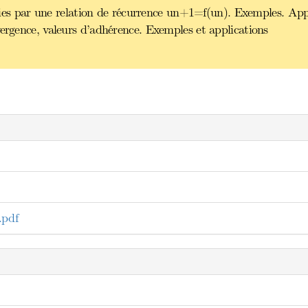
finies par une relation de récurrence un+1=f(un). Exemples. App
vergence, valeurs d’adhérence. Exemples et applications
.pdf