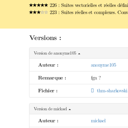
226 : Suites vectorielles et réelles dé
223 : Suites réelles et complexes. Con
Versions :
Version de anonyme105
Auteur :
anonyme105
Remarque :
fgn ?
Fichier :
thm-sharkovski
Version de mickael
Auteur :
mickael