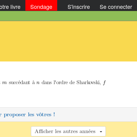
tre livre
Sondage
S'inscrire
Se connecter
f
m
n
t
succédant à
dans l'ordre de Sharkovski,
m
n
f
 proposer les vôtres !
Afficher les autres années