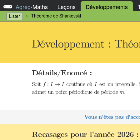
Agreg
-
Maths
Leçons
Développements
Théorème de Sharkovski
Lister
Développement : Théo
Détails/Enoncé :
f
:
I
→
I
I
Soit
continue où
est un intervalle.
:
→
f
I
I
I
m
admet un point périodique de période
.
m
Vous n'êtes pas d'acc
Recasages pour l'année 2026 :