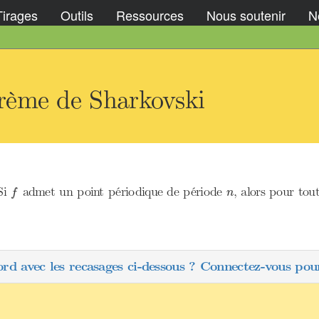
Tirages
Outils
Ressources
Nous soutenir
No
rème de Sharkovski
f
n
 Si
admet un point périodique de période
, alors pour tou
f
n
ord avec les recasages ci-dessous ? Connectez-vous pour