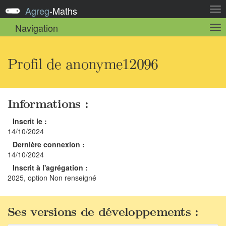
Agreg
-
Maths
Act
la
Navigation
Act
nav
la
sou
nav
Profil de anonyme12096
Informations :
Inscrit le :
14/10/2024
Dernière connexion :
14/10/2024
Inscrit à l'agrégation :
2025, option Non renseigné
Ses versions de développements :