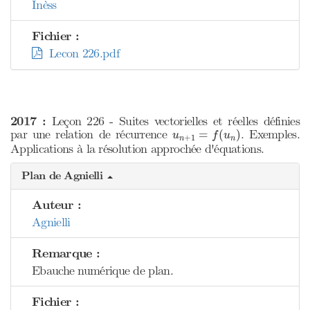
Inèss
Fichier :
Lecon 226.pdf
2017 :
Leçon 226 - Suites vectorielles et réelles définies
u
n
+
1
=
f
(
u
n
)
par une relation de récurrence
. Exemples.
=
(
)
u
f
u
+
1
n
n
Applications à la résolution approchée d'équations.
Plan de Agnielli
Auteur :
Agnielli
Remarque :
Ebauche numérique de plan.
Fichier :