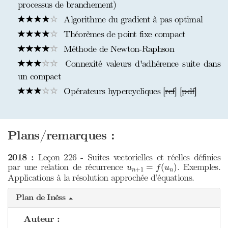
processus de branchement)
Algorithme du gradient à pas optimal
Théorèmes de point fixe compact
Méthode de Newton-Raphson
Connexité valeurs d'adhérence suite dans
un compact
Opérateurs hypercycliques [
ref
] [
pdf
]
Plans/remarques :
2018 :
Leçon 226 - Suites vectorielles et réelles définies
u
n
+
1
=
f
(
u
n
)
par une relation de récurrence
. Exemples.
=
(
)
u
f
u
+
1
n
n
Applications à la résolution approchée d’équations.
Plan de Inèss
Auteur :