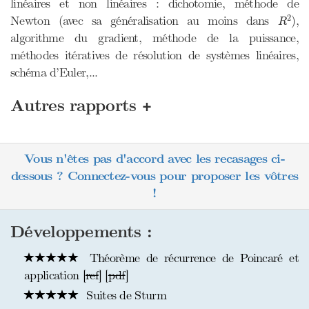
linéaires et non linéaires : dichotomie, méthode de
R
2
2
Newton (avec sa généralisation au moins dans
),
R
algorithme du gradient, méthode de la puissance,
méthodes itératives de résolution de systèmes linéaires,
schéma d’Euler,...
+
Autres rapports
Vous n'êtes pas d'accord avec les recasages ci-
dessous ? Connectez-vous pour proposer les vôtres
!
Développements :
Théorème de récurrence de Poincaré et
application [
ref
] [
pdf
]
Suites de Sturm