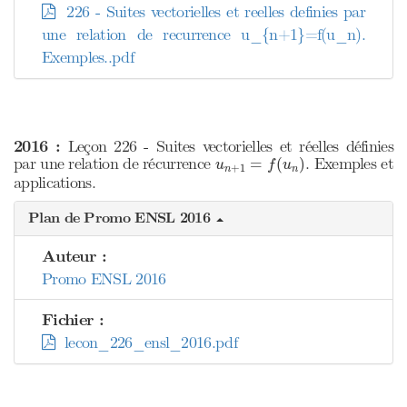
226 - Suites vectorielles et reelles definies par
une relation de recurrence u_{n+1}=f(u_n).
Exemples..pdf
2016 :
Leçon 226 - Suites vectorielles et réelles définies
u
n
+
1
=
f
(
u
n
)
par une relation de récurrence
. Exemples et
=
(
)
u
f
u
+
1
n
n
applications.
Plan de Promo ENSL 2016
Auteur :
Promo ENSL 2016
Fichier :
lecon_226_ensl_2016.pdf