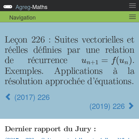
Agreg
-
Maths
Act
la
Navigation
Act
nav
la
sou
nav
Leçon 226 : Suites vectorielles et
réelles définies par une relation
u
n
+
1
=
f
(
u
n
)
de récurrence
.
=
(
)
u
f
u
+
1
n
n
Exemples. Applications à la
résolution approchée d’équations.
(2017) 226
(2019) 226
Dernier rapport du Jury :