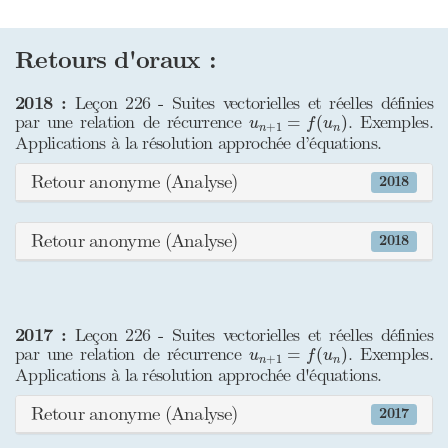
Retours d'oraux :
2018 :
Leçon 226 - Suites vectorielles et réelles définies
u
n
+
1
=
f
(
u
n
)
par une relation de récurrence
. Exemples.
=
(
)
u
f
u
+
1
n
n
Applications à la résolution approchée d’équations.
Retour anonyme (Analyse)
2018
Retour anonyme (Analyse)
2018
2017 :
Leçon 226 - Suites vectorielles et réelles définies
u
n
+
1
=
f
(
u
n
)
par une relation de récurrence
. Exemples.
=
(
)
u
f
u
+
1
n
n
Applications à la résolution approchée d'équations.
Retour anonyme (Analyse)
2017