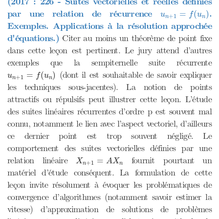
(2017 : 226 - Suites vectorielles et réelles définies
u
n
+
1
=
f
(
u
n
)
par une relation de récurrence
.
=
(
)
u
f
u
+
1
n
n
Exemples. Applications à la résolution approchée
d'équations.)
Citer au moins un théorème de point fixe
dans cette leçon est pertinent. Le jury attend d’autres
exemples que la sempiternelle suite récurrente
u
n
+
1
=
f
(
u
n
)
(dont il est souhaitable de savoir expliquer
=
(
)
u
f
u
+
1
n
n
les techniques sous-jacentes). La notion de points
attractifs ou répulsifs peut illustrer cette leçon. L’étude
des suites linéaires récurrentes d’ordre p est souvent mal
connu, notamment le lien avec l’aspect vectoriel, d’ailleurs
ce dernier point est trop souvent négligé. Le
comportement des suites vectorielles définies par une
X
n
+
1
=
A
X
n
relation linéaire
fournit pourtant un
=
X
A
X
+
1
n
n
matériel d’étude conséquent. La formulation de cette
leçon invite résolument à évoquer les problématiques de
convergence d’algorithmes (notamment savoir estimer la
vitesse) d’approximation de solutions de problèmes