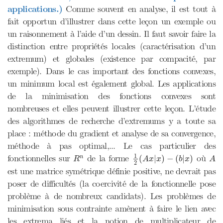
applications.)
Comme souvent en analyse, il est tout à
fait opportun d’illustrer dans cette leçon un exemple ou
un raisonnement à l’aide d’un dessin. Il faut savoir faire la
distinction entre propriétés locales (caractérisation d’un
extremum) et globales (existence par compacité, par
exemple). Dans le cas important des fonctions convexes,
un minimum local est également global. Les applications
de la minimisation des fonctions convexes sont
nombreuses et elles peuvent illustrer cette leçon. L’étude
des algorithmes de recherche d’extremums y a toute sa
place : méthode du gradient et analyse de sa convergence,
méthode à pas optimal,... Le cas particulier des
1
2
(
A
x
|
x
)
−
(
b
|
x
)
A
R
n
1
fonctionnelles sur
de la forme
où
(
|
)
−
(
|
)
n
R
A
x
x
b
x
A
2
est une matrice symétrique définie positive, ne devrait pas
poser de difficultés (la coercivité de la fonctionnelle pose
problème à de nombreux candidats). Les problèmes de
minimisation sous contrainte amènent à faire le lien avec
les extrema liés et la notion de multiplicateur de