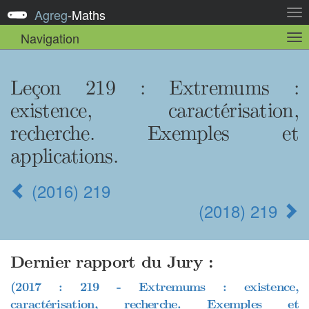
Agreg
-
Maths
Act
la
Navigation
Act
nav
la
sou
nav
Leçon 219 : Extremums :
existence, caractérisation,
recherche. Exemples et
applications.
(2016) 219
(2018) 219
Dernier rapport du Jury :
(2017 : 219 - Extremums : existence,
caractérisation, recherche. Exemples et