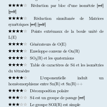
Réduction par bloc d'une isométrie [
ref
]
[
pdf
]
Réduction simultanée de Matrices
symétriques [
ref
] [
pdf
]
Points extrémaux de la boule unité de
L(E)
Générateurs de O(E)
Enveloppe convexe de On(R)
SO₃(R) et les quaternions
Table de caractères de S4 et les isométries
du tétraèdre
L'exponentielle induit un
homéomorphisme entre Sn(R) et Sn(R)++
Décomposition polaire
S4 est un groupe de pavage [
ref
]
Le groupe SO3(R) est simple