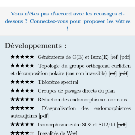
Vous n'êtes pas d'accord avec les recasages ci-
dessous ? Connectez-vous pour proposer les vôtres
!
Développements :
Générateurs de O(E) et Isom(E) [
ref
] [
pdf
]
Topologie du groupe orthogonal euclidien
et décomposition polaire (cas non inversible) [
ref
] [
pdf
]
Théorème spectral
Groupes de pavages directs du plan
Réduction des endomorphismes normaux
Diagonalisation des endomorphismes
autoadjoints [
pdf
]
Isomorphisme entre SO3 et SU2/Id [
pdf
]
Inégalités de Weyl