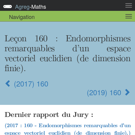
Agreg
-
Maths
Act
la
Navigation
Act
nav
la
sou
nav
Leçon 160
: Endomorphismes
remarquables d’un espace
vectoriel euclidien (de dimension
finie).
(2017) 160
(2019) 160
Dernier rapport du Jury :
(2017 : 160 - Endomorphismes remarquables d'un
espace vectoriel euclidien (de dimension finie).)