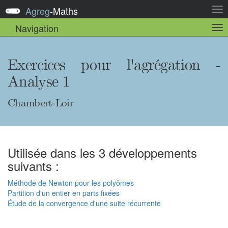
Agreg
-
Maths
Act
la
Navigation
Act
nav
la
sou
nav
Exercices pour l'agrégation -
Analyse 1
Chambert-Loir
Utilisée dans les 3 développements
suivants :
Méthode de Newton pour les polyômes
Partition d'un entier en parts fixées
Étude de la convergence d'une suite récurrente