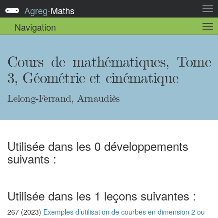
Agreg
-
Maths
Act
la
Navigation
Act
nav
la
sou
nav
Cours de mathématiques, Tome
3, Géométrie et cinématique
Lelong-Ferrand, Arnaudiès
Utilisée dans les 0 développements
suivants :
Utilisée dans les 1 leçons suivantes :
267 (2023)
Exemples d’utilisation de courbes en dimension 2 ou