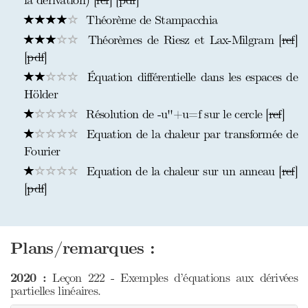
la dérivation) [
ref
] [
pdf
]
Théorème de Stampacchia
Théorèmes de Riesz et Lax-Milgram [
ref
]
[
pdf
]
Équation différentielle dans les espaces de
Hölder
Résolution de -u''+u=f sur le cercle [
ref
]
Equation de la chaleur par transformée de
Fourier
Equation de la chaleur sur un anneau [
ref
]
[
pdf
]
Plans/remarques :
2020 :
Leçon 222 - Exemples d’équations aux dérivées
partielles linéaires.