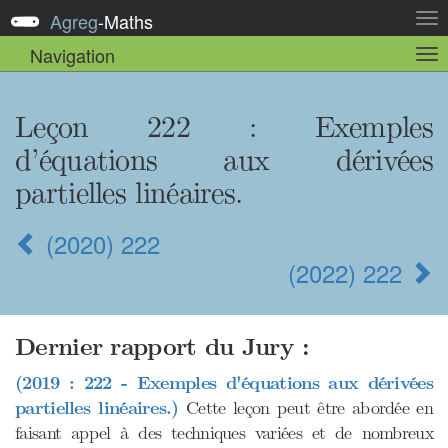
Agreg
-
Maths
Act
la
Navigation
Act
nav
la
sou
nav
Leçon 222
: Exemples
d’équations aux dérivées
partielles linéaires.
(2020) 222
(2022) 222
Dernier rapport du Jury :
(2019 : 222 - Exemples d'équations aux dérivées
partielles linéaires.)
Cette leçon peut être abordée en
faisant appel à des techniques variées et de nombreux