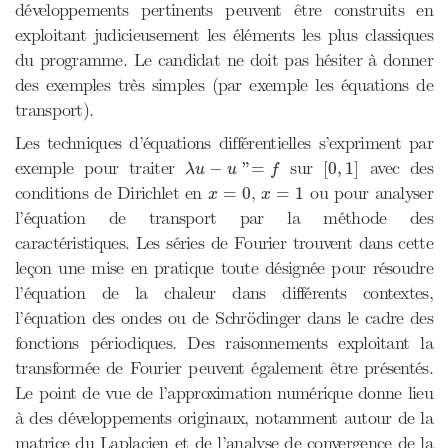
développements pertinents peuvent être construits en
exploitant judicieusement les éléments les plus classiques
du programme. Le candidat ne doit pas hésiter à donner
des exemples très simples (par exemple les équations de
transport).
Les techniques d’équations différentielles s’expriment par
[
0
,
1
]
λ
u
−
u
"=
f
exemple pour traiter
sur
avec des
−
"
=
[
0
,
1
]
λ
u
u
f
x
=
0
x
=
1
conditions de Dirichlet en
,
ou pour analyser
=
0
=
1
x
x
l’équation de transport par la méthode des
caractéristiques. Les séries de Fourier trouvent dans cette
leçon une mise en pratique toute désignée pour résoudre
l’équation de la chaleur dans différents contextes,
l’équation des ondes ou de Schrödinger dans le cadre des
fonctions périodiques. Des raisonnements exploitant la
transformée de Fourier peuvent également être présentés.
Le point de vue de l’approximation numérique donne lieu
à des développements originaux, notamment autour de la
matrice du Laplacien et de l’analyse de convergence de la