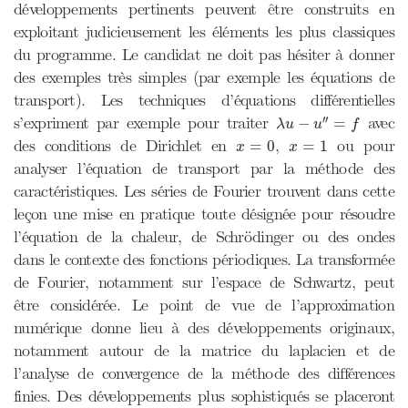
développements pertinents peuvent être construits en
exploitant judicieusement les éléments les plus classiques
du programme. Le candidat ne doit pas hésiter à donner
des exemples très simples (par exemple les équations de
transport). Les techniques d’équations différentielles
λ
u
−
u
″
=
f
′′
s’expriment par exemple pour traiter
avec
−
=
λ
u
u
f
x
=
0
x
=
1
des conditions de Dirichlet en
,
ou pour
=
0
=
1
x
x
analyser l’équation de transport par la méthode des
caractéristiques. Les séries de Fourier trouvent dans cette
leçon une mise en pratique toute désignée pour résoudre
l’équation de la chaleur, de Schrödinger ou des ondes
dans le contexte des fonctions périodiques. La transformée
de Fourier, notamment sur l’espace de Schwartz, peut
être considérée. Le point de vue de l’approximation
numérique donne lieu à des développements originaux,
notamment autour de la matrice du laplacien et de
l’analyse de convergence de la méthode des différences
finies. Des développements plus sophistiqués se placeront