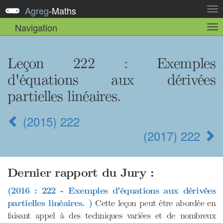
Agreg
-
Maths
Act
la
Navigation
Act
nav
la
sou
nav
Leçon 222
: Exemples
d'équations aux dérivées
partielles linéaires.
(2015) 222
(2017) 222
Dernier rapport du Jury :
(2016 : 222 - Exemples d'équations aux dérivées
partielles linéaires. )
Cette leçon peut être abordée en
faisant appel à des techniques variées et de nombreux