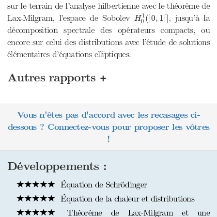
sur le terrain de l’analyse hilbertienne avec le théorème de
H
0
1
(
]
0
,
1
[
]
1
Lax-Milgram, l’espace de Sobolev
, jusqu’à la
(
]
0
,
1
[
]
H
0
décomposition spectrale des opérateurs compacts, ou
encore sur celui des distributions avec l’étude de solutions
élémentaires d’équations elliptiques.
+
Autres rapports
Vous n'êtes pas d'accord avec les recasages ci-
dessous ? Connectez-vous pour proposer les vôtres
!
Développements :
Équation de Schrödinger
Équation de la chaleur et distributions
Théorème de Lax-Milgram et une