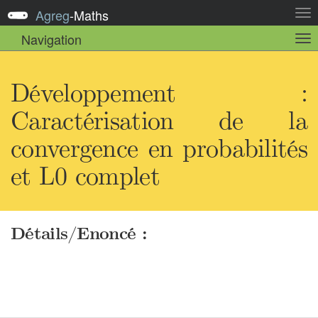
Agreg
-
Maths
Act
la
Navigation
Act
nav
la
sou
nav
Développement :
Caractérisation de la
convergence en probabilités
et L0 complet
Détails/Enoncé :