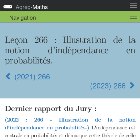
Agreg
-
Maths
Act
la
Navigation
Act
nav
la
sou
nav
Leçon 266
: Illustration de la
notion d’indépendance en
probabilités.
(2021) 266
(2023) 266
Dernier rapport du Jury :
(2022 : 266 - Illustration de la notion
d’indépendance en probabilités.)
L'indépendance est
centrale en probabilités et démarque cette théorie de celle