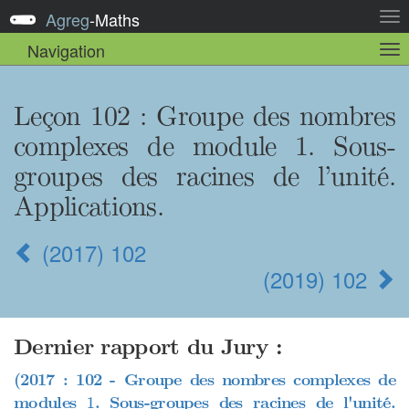
Agreg
-
Maths
Act
la
Navigation
Act
nav
la
sou
nav
Leçon 102
: Groupe des nombres
complexes de module 1. Sous-
groupes des racines de l’unité.
Applications.
(2017) 102
(2019) 102
Dernier rapport du Jury :
(2017 : 102 - Groupe des nombres complexes de
1
modules
. Sous-groupes des racines de l'unité.
1