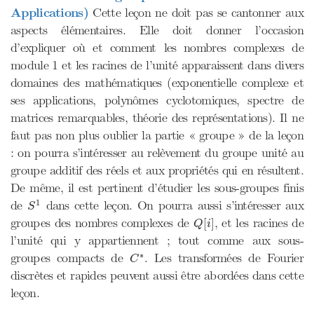
Applications)
Cette leçon ne doit pas se cantonner aux
aspects élémentaires. Elle doit donner l’occasion
d’expliquer où et comment les nombres complexes de
module 1 et les racines de l’unité apparaissent dans divers
domaines des mathématiques (exponentielle complexe et
ses applications, polynômes cyclotomiques, spectre de
matrices remarquables, théorie des représentations). Il ne
faut pas non plus oublier la partie « groupe » de la leçon
: on pourra s’intéresser au relèvement du groupe unité au
groupe additif des réels et aux propriétés qui en résultent.
De même, il est pertinent d’étudier les sous-groupes finis
S
1
1
de
dans cette leçon. On pourra aussi s’intéresser aux
S
Q
[
i
]
groupes des nombres complexes de
, et les racines de
[
]
Q
i
l’unité qui y appartiennent ; tout comme aux sous-
C
∗
∗
groupes compacts de
. Les transformées de Fourier
C
discrètes et rapides peuvent aussi être abordées dans cette
leçon.