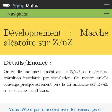
Agreg
-
Maths
Act
la
Navigation
Act
nav
la
sou
nav
Développement : Marche
aléatoire sur Z/nZ
Détails/Enoncé :
Z
/
n
Z
Z
Z
On étudie une marche aléatoire sur
, de matrice de
/
n
transition invariante par translation. On montre qu'elle
Z
/
n
Z
Z
Z
converge presque-sûrement vers la loi uniforme sur
/
n
sous certaines conditions.
Vous n'êtes pas d'accord avec les recasages ci-