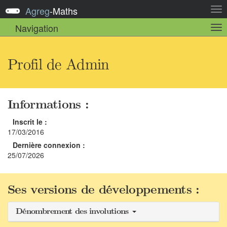
Agreg
-
Maths
Act
la
Navigation
Act
nav
la
sou
nav
Profil de Admin
Informations :
Inscrit le :
17/03/2016
Dernière connexion :
25/07/2026
Ses versions de développements :
Dénombrement des involutions