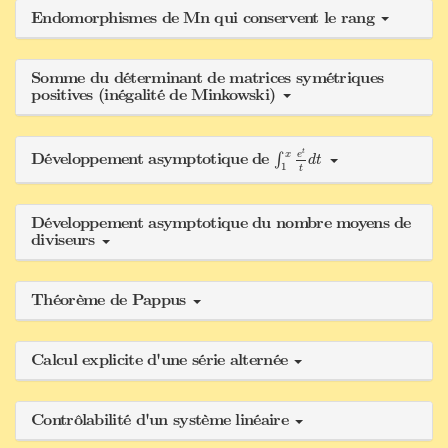
Endomorphismes de Mn qui conservent le rang
Somme du déterminant de matrices symétriques
positives (inégalité de Minkowski)
∫
1
x
e
t
t
d
t
t
x
e
Développement asymptotique de
∫
d
t
1
t
Développement asymptotique du nombre moyens de
diviseurs
Théorème de Pappus
Calcul explicite d'une série alternée
Contrôlabilité d'un système linéaire