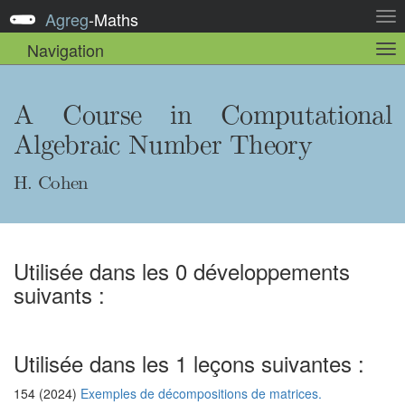
Agreg
-
Maths
Act
la
Navigation
Act
nav
la
sou
nav
A Course in Computational
Algebraic Number Theory
H. Cohen
Utilisée dans les 0 développements
suivants :
Utilisée dans les 1 leçons suivantes :
154 (2024)
Exemples de décompositions de matrices.