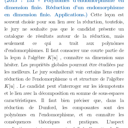
(2015 : 153 - Polynômes d'endomorphisme en
dimension finie. Réduction d'un endomorphisme
en dimension finie. Applications.)
Cette leçon est
souvent choisie pour son lien avec la réduction, toutefois,
le jury ne souhaite pas que le candidat présente un
catalogue de résultats autour de la réduction, mais
seulement ce qui a trait aux polynômes
d'endomorphismes. Il faut consacrer une courte partie de
K
[
u
]
la leçon à l'algèbre
, connaître sa dimension sans
[
]
K
u
hésiter. Les propriétés globales pourront être étudiées par
les meilleurs. Le jury souhaiterait voir certains liens entre
réduction de l'endomorphisme u et structure de l'algèbre
K
[
u
]
. Le candidat peut s'interroger sur les idempotents
[
]
K
u
et le lien avec la décomposition en somme de sous-espaces
caractéristiques. Il faut bien préciser que, dans la
réduction de Dunford, les composantes sont des
polynômes en l'endomorphisme, et en connaître les
conséquences théoriques et pratiques. L'aspect