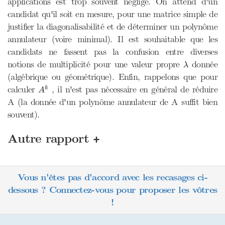
applications est trop souvent négligé. On attend d'un
candidat qu'il soit en mesure, pour une matrice simple de
justifier la diagonalisabilité et de déterminer un polynôme
annulateur (voire minimal). Il est souhaitable que les
candidats ne fassent pas la confusion entre diverses
λ
notions de multiplicité pour une valeur propre
donnée
λ
(algébrique ou géométrique). Enfin, rappelons que pour
A
k
calculer
, il n'est pas nécessaire en général de réduire
k
A
A (la donnée d'un polynôme annulateur de A suffit bien
souvent).
+
Autre rapport
Vous n'êtes pas d'accord avec les recasages ci-
dessous ? Connectez-vous pour proposer les vôtres
!