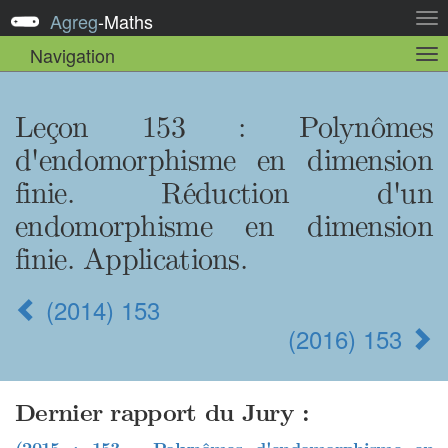
Agreg
-
Maths
Act
la
Navigation
Act
nav
la
sou
nav
Leçon 153 : Polynômes
d'endomorphisme en dimension
finie. Réduction d'un
endomorphisme en dimension
finie. Applications.
(2014) 153
(2016) 153
Dernier rapport du Jury :