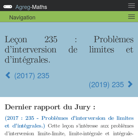
Agreg
-
Maths
Act
la
Navigation
Act
nav
la
sou
nav
Leçon 235
: Problèmes
d’interversion de limites et
d’intégrales.
(2017) 235
(2019) 235
Dernier rapport du Jury :
(2017 : 235 - Problèmes d'interversion de limites
et d'intégrales.)
Cette leçon s’intéresse aux problèmes
d’interversion limite-limite, limite-intégrale et intégrale-