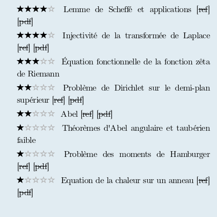
Lemme de Scheffé et applications [
ref
]
[
pdf
]
Injectivité de la transformée de Laplace
[
ref
] [
pdf
]
Équation fonctionnelle de la fonction zêta
de Riemann
Problème de Dirichlet sur le demi-plan
supérieur [
ref
] [
pdf
]
Abel [
ref
] [
pdf
]
Théorèmes d'Abel angulaire et taubérien
faible
Problème des moments de Hamburger
[
ref
] [
pdf
]
Equation de la chaleur sur un anneau [
ref
]
[
pdf
]