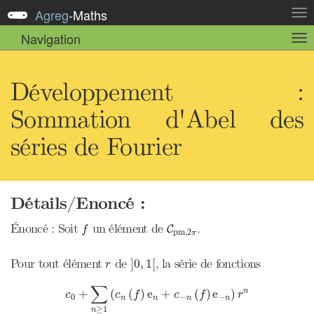
Agreg
-
Maths
Act
la
Navigation
Act
nav
la
sou
nav
Développement :
Sommation d'Abel des
séries de Fourier
Détails/Enoncé :
C
p
m
,
2
π
f
Énoncé : Soit
un élément de
.
C
f
p
m
,
2
π
]
0
,
1
[
r
Pour tout élément
de
, la série de fonctions
]
0
,
1
[
r
c
0
+
∑
n
≥
1
(
c
n
(
f
)
e
n
+
c
−
n
(
f
)
e
−
n
)
r
n
∑
n
+
(
(
)
e
+
(
)
e
)
c
c
f
c
f
r
0
−
−
n
n
n
n
≥
1
n