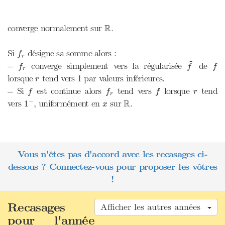
R
R
converge normalement sur
.
f
r
Si
désigne sa somme alors :
f
r
f
~
~
f
r
f
--
converge simplement vers la régularisée
de
f
f
f
r
r
lorsque
tend vers 1 par valeurs inférieures.
r
f
f
r
f
r
-- Si
est continue alors
tend vers
lorsque
tend
f
f
f
r
r
1
−
R
−
x
R
vers
, uniformément en
sur
.
1
x
Vous n'êtes pas d'accord avec les recasages ci-
dessous ? Connectez-vous pour proposer les vôtres
!
Recasages
Afficher les autres années
pour l'année