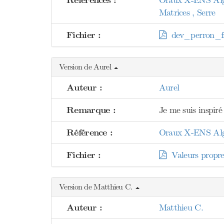
Références :
Oraux X-ENS Algèb
Matrices , Serre
Fichier :
dev_perron_fr
Version de Aurel
Auteur :
Aurel
Remarque :
Je me suis inspiré
Référence :
Oraux X-ENS Algèb
Fichier :
Valeurs propres
Version de Matthieu C.
Auteur :
Matthieu C.