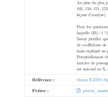
Au plus du plus je
102, 150, 151, 152
leçons d’analyse).
Pour les questio
laquelle ||B||<1 ?)
Savoir justifier 
de coefficients d
mais expliqué un p
Potentiellement ê
matrice de passag
est non-nul en X=
Référence :
Oraux X-ENS Algèb
Fichier :
perron_markov