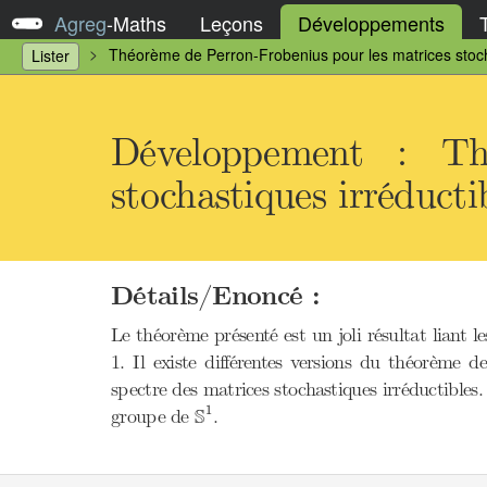
Agreg
-
Maths
Leçons
Développements
Théorème de Perron-Frobenius pour les matrices stoch
Lister
Développement : Th
stochastiques irréducti
Détails/Enoncé :
Le théorème présenté est un joli résultat liant 
1. Il existe différentes versions du théorème 
spectre des matrices stochastiques irréductible
S
1
1
S
groupe de
.