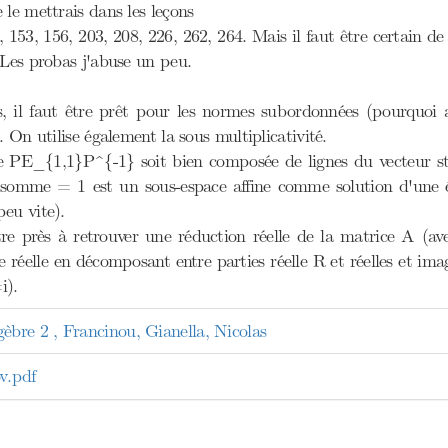
 le mettrais dans les leçons
, 153, 156, 203, 208, 226, 262, 264. Mais il faut être certain de 
 Les probas j'abuse un peu.
ns, il faut être prêt pour les normes subordonnées (pourquo
. On utilise également la sous multiplicativité.
que PE_{1,1}P^{-1} soit bien composée de lignes du vecteur st
e somme = 1 est un sous-espace affine comme solution d'une é
eu vite).
tre près à retrouver une réduction réelle de la matrice A (av
e réelle en décomposant entre parties réelle R et réelles et 
i).
re 2 , Francinou, Gianella, Nicolas
.pdf