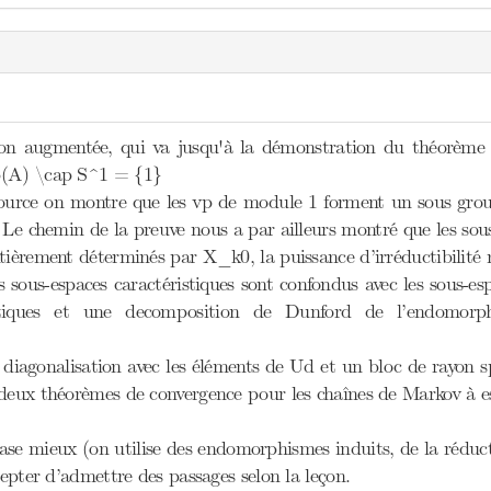
sion augmentée, qui va jusqu'à la démonstration du théorème 
p(A) \cap S^1 = {1}
rce on montre que les vp de module 1 forment un sous groupe 
 Le chemin de la preuve nous a par ailleurs montré que les sou
tièrement déterminés par X_k0, la puissance d’irréductibilité 
sous-espaces caractéristiques sont confondus avec les sous-esp
stiques et une decomposition de Dunford de l’endomor
diagonalisation avec les éléments de Ud et un bloc de rayon s
deux théorèmes de convergence pour les chaînes de Markov à esp
ase mieux (on utilise des endomorphismes induits, de la réduc
ccepter d’admettre des passages selon la leçon.