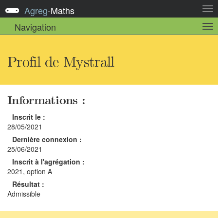
Agreg
-
Maths
Act
la
Navigation
Act
nav
la
sou
nav
Profil de Mystrall
Informations :
Inscrit le :
28/05/2021
Dernière connexion :
25/06/2021
Inscrit à l'agrégation :
2021, option A
Résultat :
Admissible