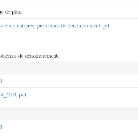
e de plan.
 combinatoires, problemes de denombrement..pdf
roblèmes de dénombrement.
6
l_2016.pdf
6