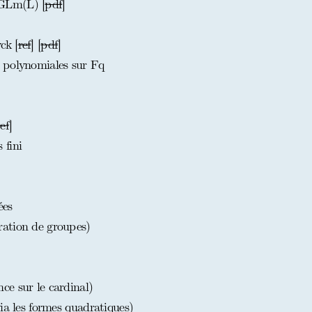
GLm(L) [
pdf
]
ck [
ref
] [
pdf
]
 polynomiales sur Fq
ref
]
 fini
ées
ation de groupes)
e sur le cardinal)
ia les formes quadratiques)