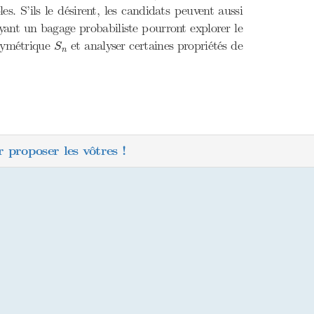
s. S’ils le désirent, les candidats peuvent aussi
yant un bagage probabiliste pourront explorer le
S
n
 symétrique
et analyser certaines propriétés de
S
n
 proposer les vôtres !