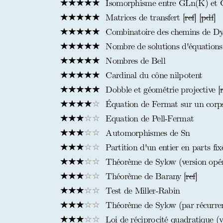
Isomorphisme entre GLn(K) et 
Matrices de transfert [
ref
] [
pdf
]
Combinatoire des chemins de Dy
Nombre de solutions d'équations
Nombres de Bell
Cardinal du cône nilpotent
Dobble et géométrie projective [
Équation de Fermat sur un corps
Equation de Pell-Fermat
Automorphismes de Sn
Partition d'un entier en parts fix
Théorème de Sylow (version opér
Théorème de Barany [
ref
]
Test de Miller-Rabin
Théorème de Sylow (par récurrenc
Loi de réciprocité quadratique (v