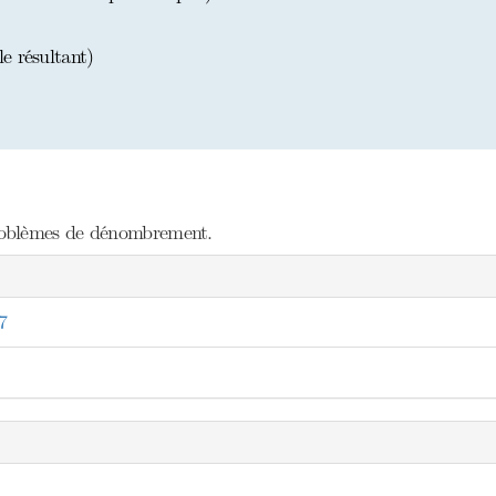
e résultant)
roblèmes de dénombrement.
7