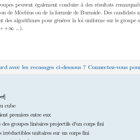
groupes peuvent également conduire à des résultats remarquable
rsion de Möebius ou de la formule de Burnside. Des candidats a
nt des algorithmes pour générer la loi uniforme sur le groupe
→
+
∞
...).
→
+
∞
ord avec les recasages ci-dessous ? Connectez-vous pour
ref
]
du cube
ent premiers entre eux
es groupes linéaires projectifs d'un corps fini
réductibles unitaires sur un corps fini