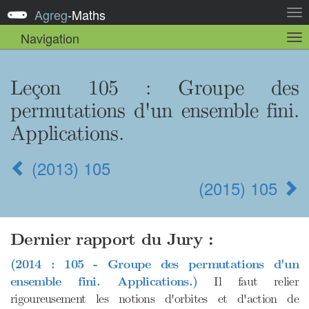
Agreg
-
Maths
Act
la
Navigation
Act
nav
la
sou
nav
Leçon 105 : Groupe des
permutations d'un ensemble fini.
Applications.
(2013) 105
(2015) 105
Dernier rapport du Jury :
(2014 : 105 - Groupe des permutations d'un
ensemble fini. Applications.)
Il faut relier
rigoureusement les notions d'orbites et d'action de