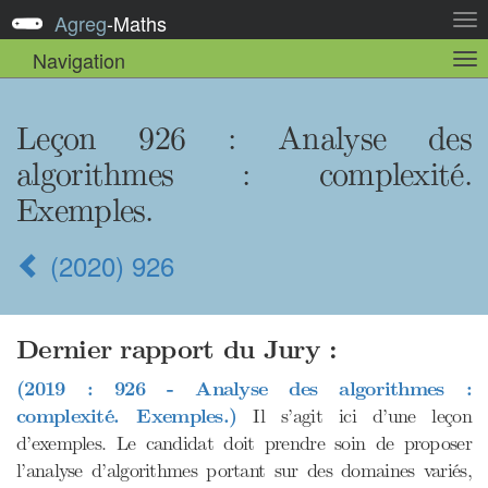
Agreg
-
Maths
Act
la
Navigation
Act
nav
la
sou
nav
Leçon 926 : Analyse des
algorithmes : complexité.
Exemples.
(2020) 926
Dernier rapport du Jury :
(2019 : 926 - Analyse des algorithmes :
complexité. Exemples.)
Il s’agit ici d’une leçon
d’exemples. Le candidat doit prendre soin de proposer
l’analyse d’algorithmes portant sur des domaines variés,