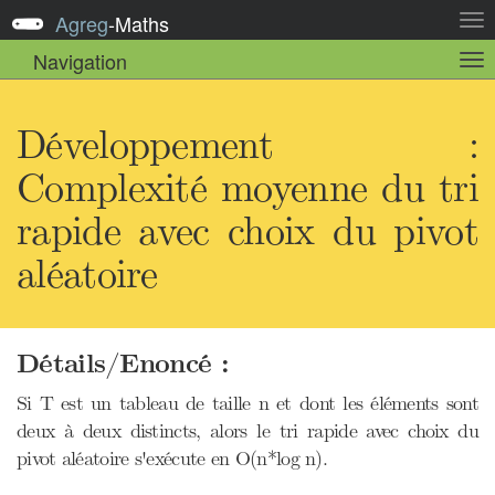
Agreg
-
Maths
Act
la
Navigation
Act
nav
la
sou
nav
Développement :
Complexité moyenne du tri
rapide avec choix du pivot
aléatoire
Détails/Enoncé :
Si T est un tableau de taille n et dont les éléments sont
deux à deux distincts, alors le tri rapide avec choix du
pivot aléatoire s'exécute en O(n*log n).