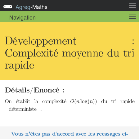
Agreg
-
Maths
Act
la
Navigation
Act
nav
la
sou
nav
Développement :
Complexité moyenne du tri
rapide
Détails/Enoncé :
O
(
n
log
(
n
)
)
On établit la complexité
du tri rapide
(
log
(
)
)
O
n
n
_déterministe_.
Vous n'êtes pas d'accord avec les recasages ci-